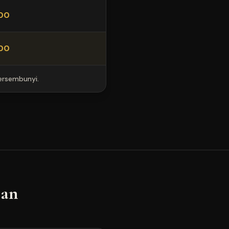
00
00
tersembunyi.
an