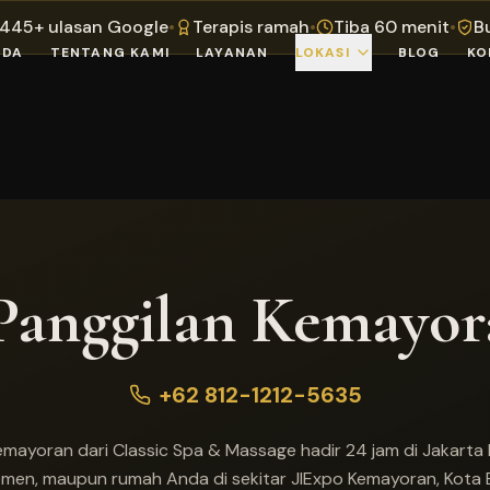
i 445+ ulasan Google
•
Terapis ramah
•
Tiba 60 menit
•
B
NDA
TENTANG KAMI
LAYANAN
LOKASI
BLOG
KO
Panggilan Kemayor
+62 812-1212-5635
ayoran dari Classic Spa & Massage hadir 24 jam di Jakarta P
temen, maupun rumah Anda di sekitar JIExpo Kemayoran, Kota