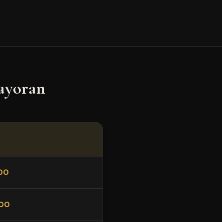
ayoran
00
00