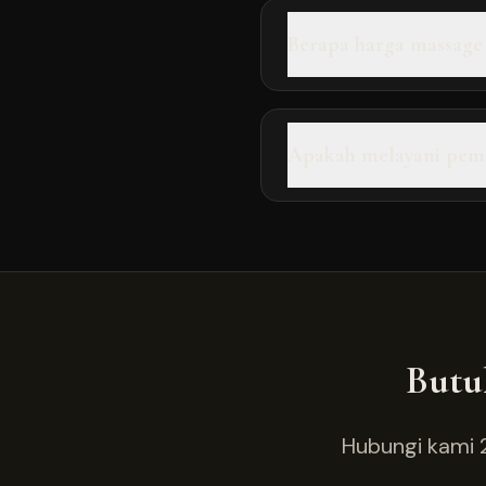
Berapa harga massage
Apakah melayani peme
Butu
Hubungi kami 2