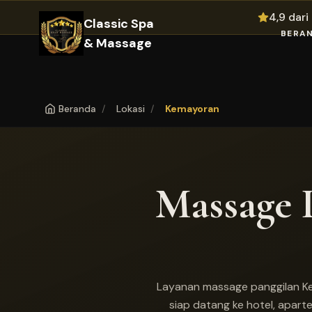
4,9 dar
Classic Spa
BERA
& Massage
Beranda
/
Lokasi
/
Kemayoran
Massage 
Layanan massage panggilan Kem
siap datang ke hotel, apar