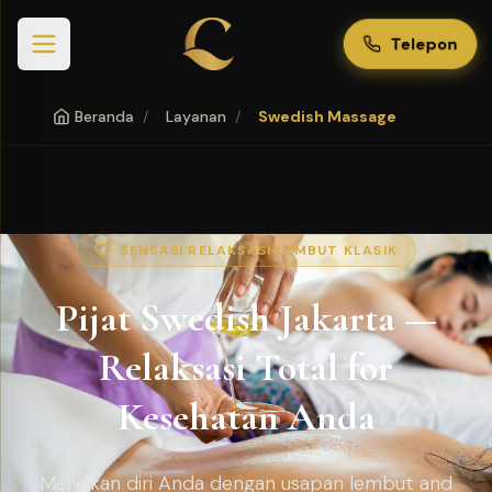
Telepon
Beranda
/
Layanan
/
Swedish Massage
SENSASI RELAKSASI LEMBUT KLASIK
Pijat Swedish Jakarta —
Relaksasi Total for
Kesehatan Anda
Manjakan diri Anda dengan usapan lembut and